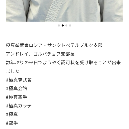
極真拳武會ロシア・サンクトペテルブルク支部
アンドレイ、ゴルバチョフ支部長
数年ぶりの来日でようやく認可状を受け取ることが出来
ました。
#極真拳武會
#極真会館
#極真空手
#極真カラテ
#極真
#空手