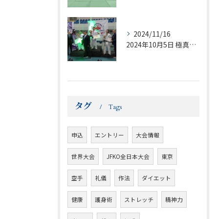
2024/11/16
2024年10月5日 極真館チリ大会エキスパート部門で1極真...
タグ
Tags
申込
エントリー
大会情報
世界大会
JFKO全日本大会
東京
空手
礼儀
作法
ダイエット
健康
護身術
ストレッチ
精神力