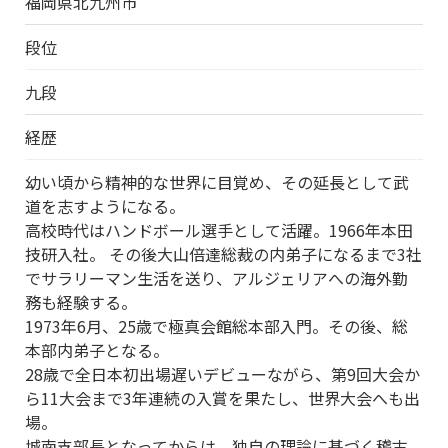
福岡県北九州市
段位
九段
経歴
幼い頃から精神的な世界に目覚め、その延長として武
道を志すようになる。
高校時代はハンドボール選手として活躍。1966年本田
技研入社。 その後大山倍達総裁の内弟子になるまで3社
でサラリーマン生活を送り、アルジェリアへの海外勤
務も経験する。
1973年6月、25歳で極真会館総本部入門。その後、総
本部内弟子となる。
28歳で全日本初出場遅いデビューながら、第9回大会か
ら11大会まで3年連続の入賞を果たし、世界大会へも出
場。
城南支部長となってからは、独自の理論に基づく稽古