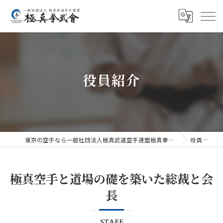
役員紹介
東京の空手なら一般社団法人極真武道空手連盟極真拳武會
役員紹介
極真空手と道場の礎を築いた総裁と会
長
STAFF