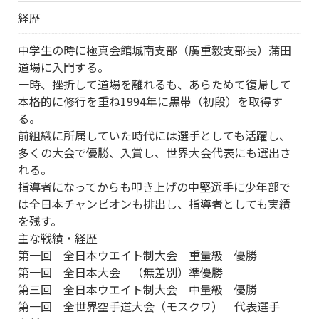
経歴
中学生の時に極真会館城南支部（廣重毅支部長）蒲田
道場に入門する。
一時、挫折して道場を離れるも、あらためて復帰して
本格的に修行を重ね1994年に黒帯（初段）を取得す
る。
前組織に所属していた時代には選手としても活躍し、
多くの大会で優勝、入賞し、世界大会代表にも選出さ
れる。
指導者になってからも叩き上げの中堅選手に少年部で
は全日本チャンピオンも排出し、指導者としても実績
を残す。
主な戦績・経歴
第一回 全日本ウエイト制大会 重量級 優勝
第一回 全日本大会 （無差別）準優勝
第三回 全日本ウエイト制大会 中量級 優勝
第一回 全世界空手道大会（モスクワ） 代表選手