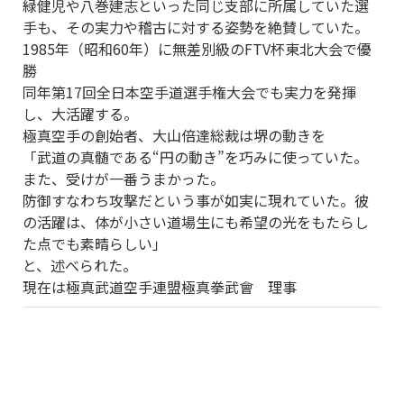
緑健児や八巻建志といった同じ支部に所属していた選
手も、その実力や稽古に対する姿勢を絶賛していた。
1985年（昭和60年）に無差別級のFTV杯東北大会で優
勝
同年第17回全日本空手道選手権大会でも実力を発揮
し、大活躍する。
極真空手の創始者、大山倍達総裁は堺の動きを
「武道の真髄である“円の動き”を巧みに使っていた。
また、受けが一番うまかった。
防御すなわち攻撃だという事が如実に現れていた。彼
の活躍は、体が小さい道場生にも希望の光をもたらし
た点でも素晴らしい」
と、述べられた。
現在は極真武道空手連盟極真拳武會 理事