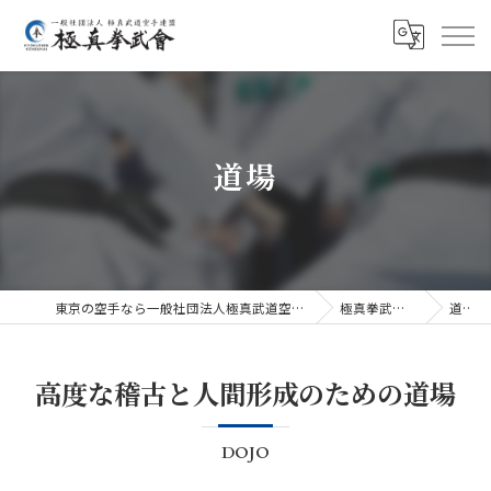
道場
東京の空手なら一般社団法人極真武道空手連盟極真拳武會
極真拳武會の特徴
道場
高度な稽古と人間形成のための道場
DOJO