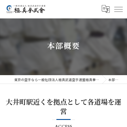
本部概要
東京の空手なら一般社団法人極真武道空手連盟極真拳武會
本部概要
大井町駅近くを拠点として各道場を運
営
ACCESS