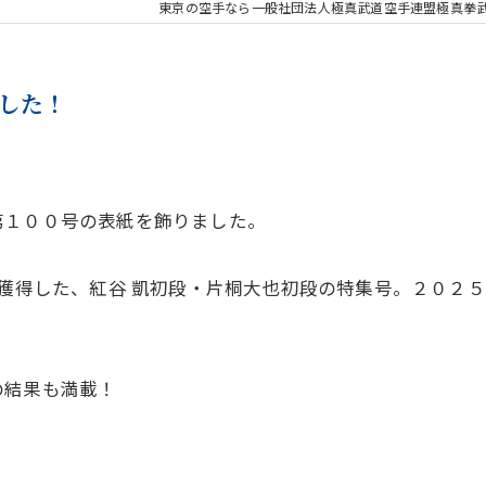
東京の空手なら一般社団法人極真武道空手連盟極真拳
した！
第１００号の表紙を飾りました。
を獲得した、紅谷 凱初段・片桐大也初段の特集号。２０２５
！
の結果も満載！