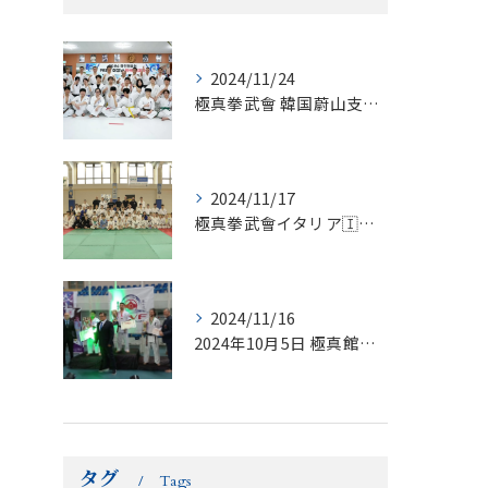
2024/11/24
極真拳武會 韓国蔚山支部セミナー
2024/11/17
極真拳武會イタリア🇮🇹支部（アンドレア・ストッパ 師範）
2024/11/16
2024年10月5日 極真館チリ大会エキスパート部門で1極真...
タグ
Tags