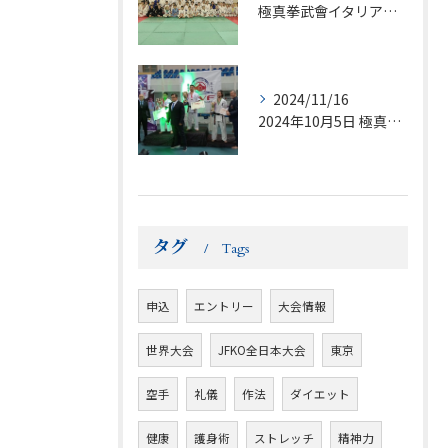
極真拳武會イタリア🇮🇹支部（アンドレア・ストッパ 師範）
2024/11/16
2024年10月5日 極真館チリ大会エキスパート部門で1極真...
タグ
Tags
申込
エントリー
大会情報
世界大会
JFKO全日本大会
東京
空手
礼儀
作法
ダイエット
健康
護身術
ストレッチ
精神力